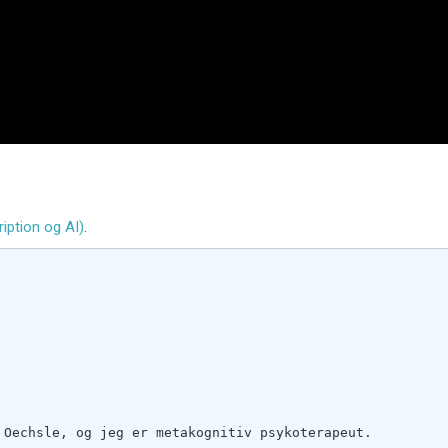
ription og AI)
.