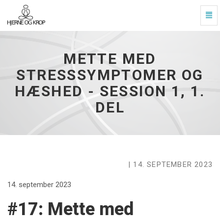
Slå
navi
Mette
til/f
med
stresssymptomer
METTE MED
og
hæshed
STRESSSYMPTOMER OG
-
HÆSHED - SESSION 1, 1.
session
1,
DEL
1.
del
-
gå
til
startside
| 14. SEPTEMBER 2023
14. september 2023
#17: Mette med