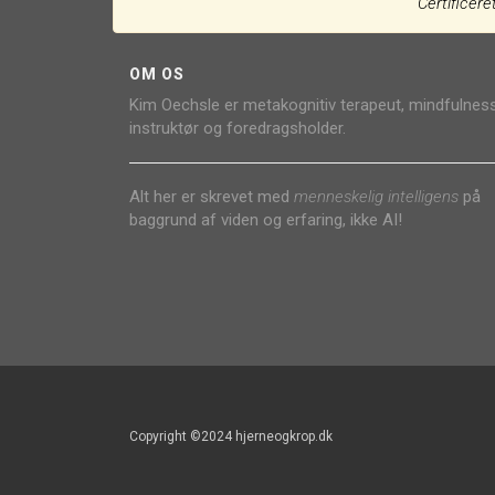
Certificer
OM OS
Kim Oechsle er metakognitiv terapeut, mindfulnes
instruktør og foredragsholder.
Alt her er skrevet med
menneskelig intelligens
på
baggrund af viden og erfaring, ikke AI!
Copyright ©2024 hjerneogkrop.dk