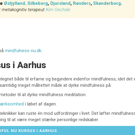
le
Østjylland
.
Silkeborg
,
Djursland
,
Randers
,
Skanderborg
.
et metakognitiv terapeut
Kim Oechsle
 på
mindfulness-nu.dk
.
us i Aarhus
velegnet både til erfarne og begyndere indenfor mindfulness, idet det 
 samtidig meget målrettet måde at dyrke mindfulness på.
metoder til at dyrke mindfulness meditation.
mærksomhed
i løbet af dagen.
eknikker kan ruste én mod udfordringer i livet. Det løfter mindfulness
ding til at være meget stærke personlige redskaber.
DFUL NU KURSUS I AARHUS