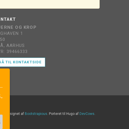
ONTAKT
JERNE OG KROP
NGHAVEN 1
50
GÅ, AARHUS
R: 39466333
GÅ TIL KONTAKTSIDE
.
Designet af
Bootstrapious
. Porteret til Hugo af
DevCows
.
s