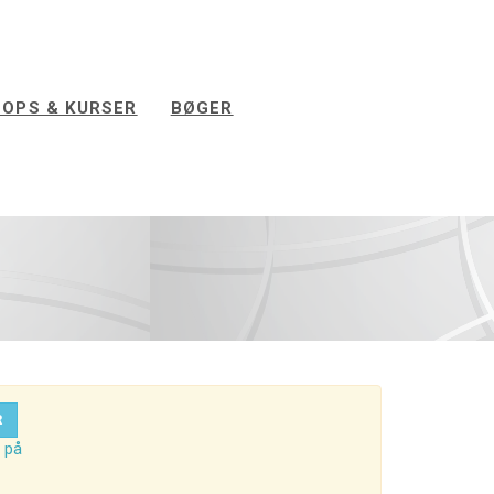
OPS & KURSER
BØGER
R
 på