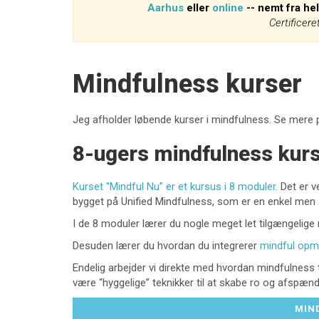
Aarhus
eller
online
-- nemt fra he
Certificer
Mindfulness kurser
Jeg afholder løbende kurser i mindfulness. Se mere
8-ugers mindfulness kurs
Kurset “Mindful Nu” er et kursus i 8 moduler
. Det er 
bygget på Unified Mindfulness, som er en enkel men
I de 8 moduler lærer du nogle meget let tilgængelige 
Desuden lærer du hvordan du integrerer
mindful op
Endelig arbejder vi direkte med hvordan mindfulness t
være “hyggelige” teknikker til at skabe ro og afspæn
MIN