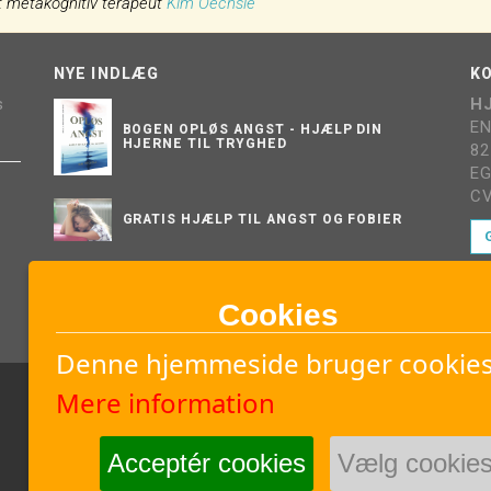
et metakognitiv terapeut
Kim Oechsle
NYE INDLÆG
K
s
H
E
BOGEN OPLØS ANGST - HJÆLP DIN
HJERNE TIL TRYGHED
82
E
CV
GRATIS HJÆLP TIL ANGST OG FOBIER
DU KAN OGSÅ FÅ DET GODT UDEN EN
DIAGNOSE
Cookies
Denne hjemmeside bruger cookies
Mere information
Acceptér cookies
Vælg cookie