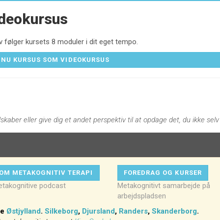
ideokursus
 følger kursets 8 moduler i dit eget tempo.
 NU KURSUS SOM VIDEOKURSUS
skaber eller give dig et andet perspektiv til at opdage det, du ikke selv
 OM METAKOGNITIV TERAPI
FOREDRAG OG KURSER
takognitive podcast
Metakognitivt samarbejde på
arbejdspladsen
le
Østjylland
.
Silkeborg
,
Djursland
,
Randers
,
Skanderborg
.