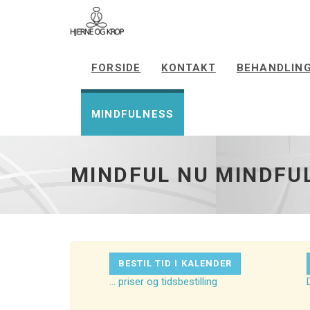
Mindful
Nu
FORSIDE
KONTAKT
BEHANDLIN
mindfulness
kurser
i
Aarhus
MINDFULNESS
-
gå
til
startside
MINDFUL NU MINDFU
BESTIL TID I KALENDER
... priser og tidsbestilling