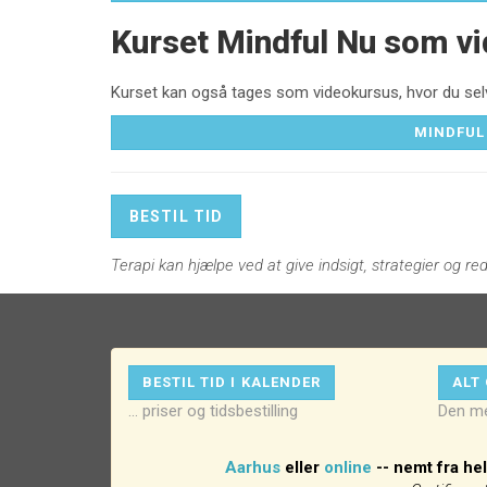
Kurset Mindful Nu som v
Kurset kan også tages som videokursus, hvor du selv
MINDFUL
BESTIL TID
Terapi kan hjælpe ved at give indsigt, strategier og red
BESTIL TID I KALENDER
ALT
... priser og tidsbestilling
Den me
Aarhus
eller
online
-- nemt fra he