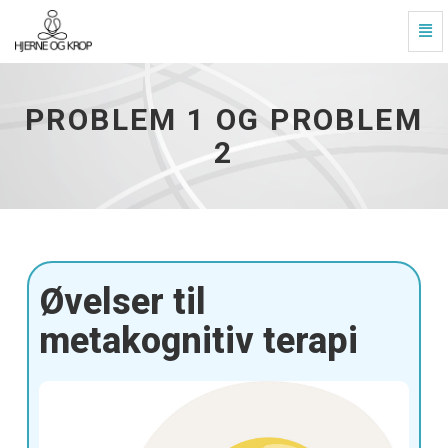
Slå
navi
Problem
til/f
1
og
PROBLEM 1 OG PROBLEM
problem
2
2
-
gå
til
startside
Øvelser til
metakognitiv terapi