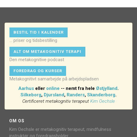
BESTIL TID I KALENDER
... priser og tidsbestilling
ALT OM METAKOGNITIV TERAPI
Den metakognitive podcast
FOREDRAG OG KURSER
Metakognitivt samarbejde på arbejdspladsen
Aarhus
eller
online
-- nemt fra hele
Østjylland
.
Silkeborg
,
Djursland
,
Randers
,
Skanderborg
.
Certificeret metakognitiv terapeut
Kim Oechsle
OM OS
Kim Oechsle er metakognitiv terapeut, mindfulness
instruktør og foredragsholder.