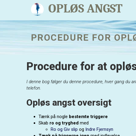
OPLØS ANGST
PROCEDURE FOR OPL
Procedure for at oplø
I denne bog følger du denne procedure, hver gang du ar
telefon.
Opløs angst oversigt
Tænk på nogle
bestemte triggere
Skab
ro og tryghed
med
Ro og Giv slip
og
Indre Fjernsyn
Tænk på triggerne igen
med indlevelse