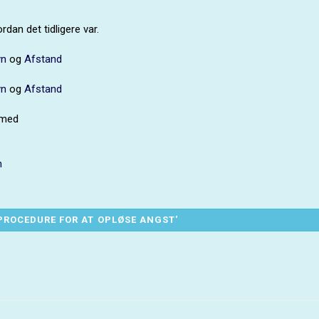
dan det tidligere var.
yn
og
Afstand
yn
og
Afstand
 med
n
PROCEDURE FOR AT OPLØSE ANGST'